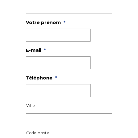
Nom
Votre prénom
*
E-mail
*
Téléphone
*
Adresse
*
Ville
Code postal