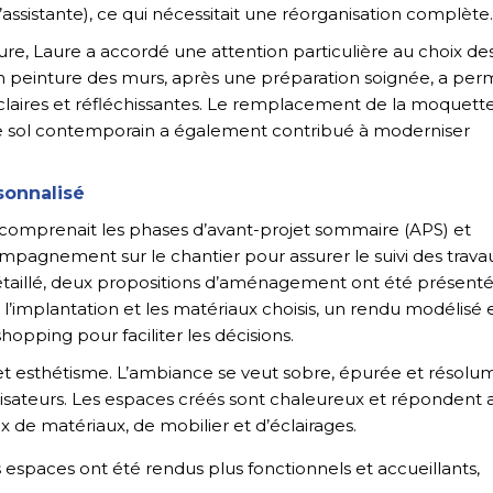
’assistante), ce qui nécessitait une réorganisation complète.
e, Laure a accordé une attention particulière au choix de
n peinture des murs, après une préparation soignée, a per
s claires et réfléchissantes. Le remplacement de la moquett
de sol contemporain a également contribué à moderniser
onnalisé
r comprenait les phases d’avant-projet sommaire (APS) et
ompagnement sur le chantier pour assurer le suivi des trava
détaillé, deux propositions d’aménagement ont été présent
s l’implantation et les matériaux choisis, un rendu modélisé 
hopping pour faciliter les décisions.
e et esthétisme. L’ambiance se veut sobre, épurée et résolu
ilisateurs. Les espaces créés sont chaleureux et répondent 
ux de matériaux, de mobilier et d’éclairages.
ts espaces ont été rendus plus fonctionnels et accueillants,