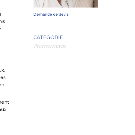
s
Demande de devis
mis
e
CATÉGORIE
Professionnels
ux.
ées
en
ment
aux